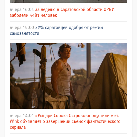
вчера 16:04
За неделю в Саратовской области ОРВИ
заболели 4481 человек
вчера 15:00
32% саратовцев одобряют режим
самозанятости
вчера 14:01
«Рыцари Сорока Островов» опустили меч:
Wink объявляет о завершении съемок фантастического
сериала