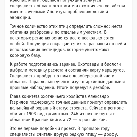
Красные книги. Оценкой популяции займутся
специалисты областного комитета охотничьего хозяйства
вместе с учеными Института проблем экологии и
эволюции.
Точное количество этих птиц определить сложно: места
обитания разбросаны по отдельным участкам. В
некоторых регионах остается всего несколько сотен
особей. Популяция сокращается из-за распашки степей и
использования пестицидов, которые уничтожают
кормовую базу.
К работе подготовились заранее. Охотоведы и биологи
выбрали методику расчета и составили карту маршрутов.
Специалисты пройдут по ним в левобережной части
области. Параллельно ученые изучат архивные данные и
прошлые наблюдения. Итоги подведут в декабре.
Глава комитета охотничьего хозяйства Александр
Гаврилов подчеркнул: точные данные помогут определить
дальнейший охранный статус стрепета. Сейчас в регионе
обитает 1903 вида животных. 246 из них числятся в
областной Красной книге, а 72 — в российской.
Это не первый подобный проект. В прошлом году
специалисты считали другую редкую птицу — дрофу.