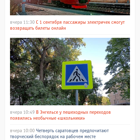
вчера 11:30
С 1 сентября пассажиры электричек смогут
возвращать билеты онлайн
вчера 10:49
В Энгельсе у пешеходных переходов
появились необычные «школьники»
вчера 10:00
Четверть саратовцев предпочитают
творческий беспорядок на рабочем месте