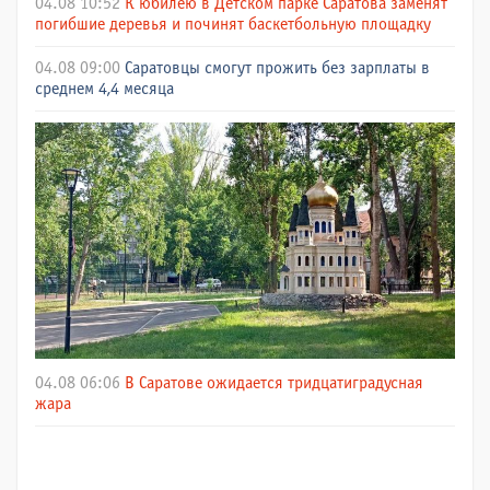
04.08 10:52
К юбилею в Детском парке Саратова заменят
погибшие деревья и починят баскетбольную площадку
04.08 09:00
Саратовцы смогут прожить без зарплаты в
среднем 4,4 месяца
04.08 06:06
В Саратове ожидается тридцатиградусная
жара