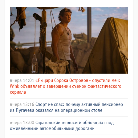
вчера 14:01
«Рыцари Сорока Островов» опустили меч:
Wink объявляет о завершении съемок фантастического
сериала
вчера 13:16
Спорт не спас: почему активный пенсионер
из Пугачева оказался на операционном столе
вчера 13:00
Саратовские теплосети обновляют под
оживлёнными автомобильными дорогами