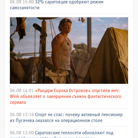
06.08 15:00
32% саратовцев одобряют режим
самозанятости
06.08 14:01
«Рыцари Сорока Островов» опустили меч:
Wink объявляет о завершении съемок фантастического
сериала
06.08 13:16
Спорт не спас: почему активный пенсионер
из Пугачева оказался на операционном столе
06.08 13:00
Саратовские теплосети обновляют под