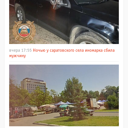
вчера 17:55
Ночью у саратовского села иномарка сбила
мужчину