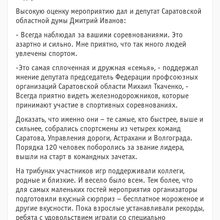
Высокую оценку мероприятию дал и депутат Саратовской
областной думы Дмитрий Иванов:
- Всегда наблюдал за вашими соревнованиями. Это
азартно и сильно. Мне приятно, что так много людей
увлечены спортом.
-Это самая сплоченная и дружная «семья», - поддержал
мнение депутата председатель Федерации профсоюзных
организаций Саратовской области Михаил Ткаченко, -
Всегда приятно видеть железнодорожников, которые
принимают участие в спортивных соревнованиях.
Доказать, что именно они – те самые, кто быстрее, выше и
сильнее, собрались спортсмены из четырех команд
Саратова, Управления дороги, Астрахани и Волгограда.
Порядка 120 человек поборолись за звание лидера,
вышли на старт в командных зачетах.
На трибунах участников игр поддерживали коллеги,
родные и близкие. И весело было всем. Тем более, что
для самых маленьких гостей мероприятия организаторы
подготовили вкусный сюрприз – бесплатное мороженое и
другие вкусности. Пока взрослые устанавливали рекорды,
ребята с удовольствием играли со специально