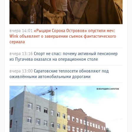
вчера 14:01
«Рыцари Сорока Островов» опустили меч:
Wink объявляет о завершении съемок фантастического
сериала
вчера 13:16
Спорт не спас: почему активный пенсионер
из Пугачева оказался на операционном столе
вчера 13:00
Саратовские теплосети обновляют под
оживлёнными автомобильными дорогами