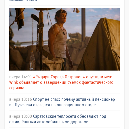
вчера 14:01
«Рыцари Сорока Островов» опустили меч:
Wink объявляет о завершении съемок фантастического
сериала
вчера 13:16
Спорт не спас: почему активный пенсионер
из Пугачева оказался на операционном столе
вчера 13:00
Саратовские теплосети обновляют под
оживлёнными автомобильными дорогами