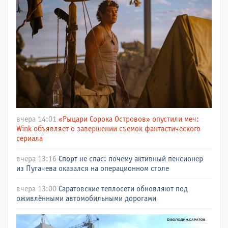
вчера 14:01
«Рыцари Сорока Островов» опустили меч:
Wink объявляет о завершении съемок фантастического
сериала
вчера 13:16
Спорт не спас: почему активный пенсионер
из Пугачева оказался на операционном столе
вчера 13:00
Саратовские теплосети обновляют под
оживлёнными автомобильными дорогами