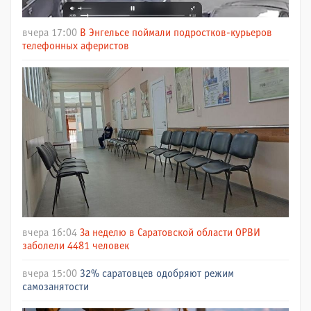
вчера 17:00
В Энгельсе поймали подростков-курьеров
телефонных аферистов
вчера 16:04
За неделю в Саратовской области ОРВИ
заболели 4481 человек
вчера 15:00
32% саратовцев одобряют режим
самозанятости