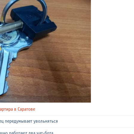
артира в Саратове
вец передумывает увольняться
шно работают два чат-бота