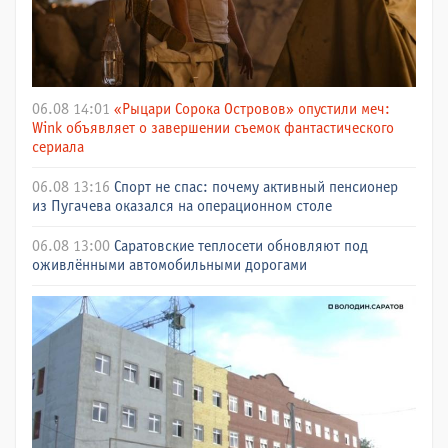
06.08 14:01
«Рыцари Сорока Островов» опустили меч:
Wink объявляет о завершении съемок фантастического
сериала
06.08 13:16
Спорт не спас: почему активный пенсионер
из Пугачева оказался на операционном столе
06.08 13:00
Саратовские теплосети обновляют под
оживлёнными автомобильными дорогами