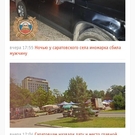
вчера 17:55
Ночью у саратовского села иномарка сбила
мужчину
вчера 17:04
Саратовцам назвали дату и место главной