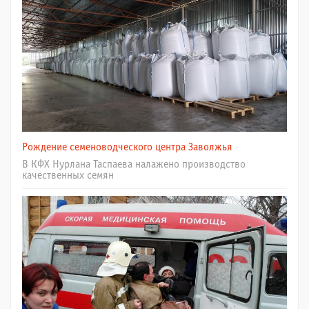
Рождение семеноводческого центра Заволжья
В КФХ Нурлана Таспаева налажено производство
качественных семян