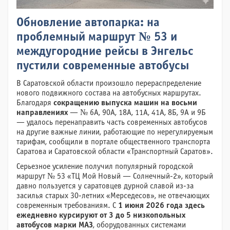
Обновление автопарка: на
проблемный маршрут № 53 и
междугородние рейсы в Энгельс
пустили современные автобусы
В Саратовской области произошло перераспределение
нового подвижного состава на автобусных маршрутах.
Благодаря
сокращению выпуска машин на восьми
направлениях
— № 6А, 90А, 18А, 11А, 41А, 8Б, 9А и 9Б
— удалось перенаправить часть современных автобусов
на другие важные линии, работающие по нерегулируемым
тарифам, сообщили в портале общественного транспорта
Саратова и Саратовской области «Транспортный Саратов».
Серьезное усиление получил популярный городской
маршрут № 53 «ТЦ Мой Новый — Солнечный-2», который
давно пользуется у саратовцев дурной славой из-за
засилья старых 30-летних «Мерседесов», не отвечающих
современным требованиям. С
1 июня 2026 года здесь
ежедневно курсируют от 3 до 5 низкопольных
автобусов марки МАЗ
, оборудованных системами