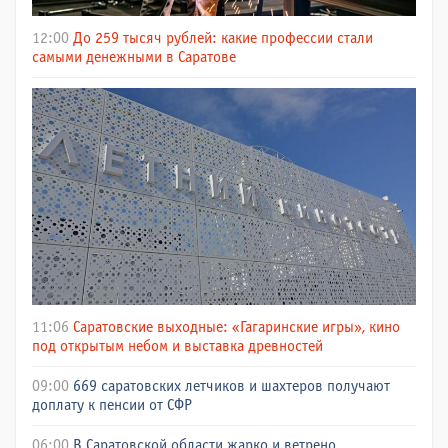
12:00
До 259 тысяч рублей: какие профессии стали
самыми денежными в Саратове
11:06
Саратовские выходные: «Гагаринские игры», кино
под открытым небом и выставка древностей
09:00
669 саратовских летчиков и шахтеров получают
доплату к пенсии от СФР
06:00
В Саратовской области жарко и ветрено