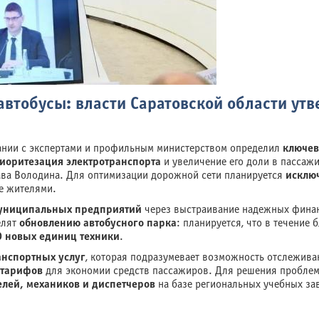
автобусы: власти Саратовской области ут
нии с экспертами и профильным министерством определил
ключев
иоритезация электротранспорта
и увеличение его доли в пассажи
ва Володина. Для оптимизации дорожной сети планируется
исклю
е жителями.
муниципальных предприятий
через выстраивание надежных финан
елят
обновлению автобусного парка
: планируется, что в течение
0 новых единиц техники
.
нспортных услуг
, которая подразумевает возможность отслежива
 тарифов
для экономии средств пассажиров. Для решения проблем
елей, механиков и диспетчеров
на базе региональных учебных за