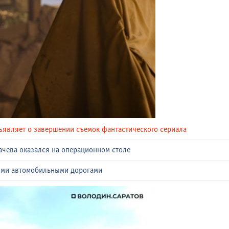
ъявляет о завершении съемок фантастического сериала
ачева оказался на операционном столе
ыми автомобильными дорогами