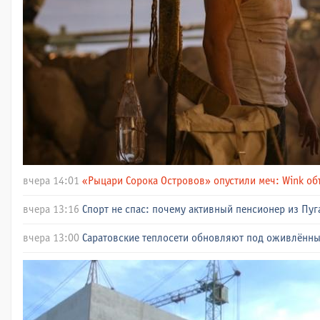
вчера 14:01
«Рыцари Сорока Островов» опустили меч: Wink об
вчера 13:16
Спорт не спас: почему активный пенсионер из Пуг
вчера 13:00
Саратовские теплосети обновляют под оживлённ