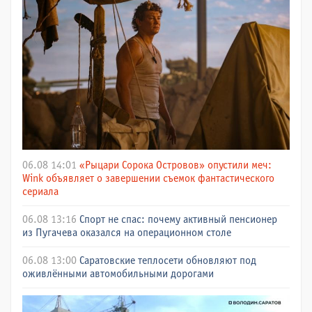
06.08 14:01
«Рыцари Сорока Островов» опустили меч:
Wink объявляет о завершении съемок фантастического
сериала
06.08 13:16
Спорт не спас: почему активный пенсионер
из Пугачева оказался на операционном столе
06.08 13:00
Саратовские теплосети обновляют под
оживлёнными автомобильными дорогами