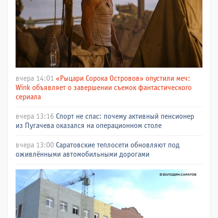
вчера 14:01
«Рыцари Сорока Островов» опустили меч:
Wink объявляет о завершении съемок фантастического
сериала
вчера 13:16
Спорт не спас: почему активный пенсионер
из Пугачева оказался на операционном столе
вчера 13:00
Саратовские теплосети обновляют под
оживлёнными автомобильными дорогами