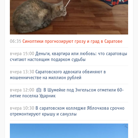
06:35
Синоптики прогнозируют грозу и град в Саратове
вчера 15:00
Деньги, квартира или любовь: что саратовцы
считают настоящим подарком судьбы
вчера 13:30
Саратовского адвоката обвиняют в
мошенничестве на миллион рублей
вчера 12:00
В Шумейке под Энгельсом отметили 60-
летие поселка Ударник
вчера 10:30
В саратовском колледже Яблочкова срочно
отремонтируют крышу и санузлы