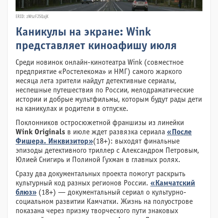
ERID: 2W5zFJSQajK
Каникулы на экране: Wink
представляет киноафишу июля
Среди новинок онлайн-кинотеатра Wink (совместное
предприятие «Ростелекома» и НМГ) самого жаркого
месяца лета зрители найдут детективные сериалы,
неспешные путешествия по России, мелодраматические
истории и добрые мультфильмы, которым будут рады дети
на каникулах и родители в отпуске.
Поклонников остросюжетной франшизы из линейки
Wink Originals
в июле ждет развязка сериала
«После
Фишера. Инквизитор»
(18+): выходят финальные
эпизоды детективного триллер с Александром Петровым,
Юлией Снигирь и Полиной Гухман в главных ролях.
Сразу два документальных проекта помогут раскрыть
культурный код разных регионов России.
«Камчатский
блюз»
(18+) — документальный сериал о культурно-
социальном развитии Камчатки. Жизнь на полуострове
показана через призму творческого пути знаковых