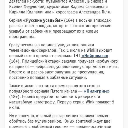
деятелей искусств: музыкантов Алексея Лысикова и
Ксении Федуловой
,
художников Вадима Санакоева и
Кирилла Килпалинина и хореографа Александра Гиля.
Сериал
«Русские усадьбы»
(16+) в восьми эпизодах
рассказывает о людях, которые спасают исторические
усадьбы от забвения и превращают их в живые
пространства.
Сразу несколько новинок увидят поклонники
телевизионных сериалов. Так, 1 июля на Wink выходит
первый сезон проекта телеканала ТНТ
«Нейровася»
(16+). Полицейский старой закалки получает необычного
напарника — нейросеть, установленную прямо в его мозг.
Вместе они раскрывают запутанные преступления,
постоянно попадая в забавные ситуации.
Также в июле состоится премьера пятого сезона
популярного сериала Пятого канала —
«Пилигрим»
(18+). Героям предстоит остановить диверсию и
масштабную катастрофу. Первую серию Wink покажет 5
июля.
Ну и конечно, в самый разгар летних каникул нельзя
обойтись без мультновинок. Юных зрителей ждут две
премьеры с любимыми героями — дальневосточными