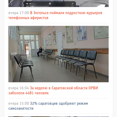
вчера 17:00
В Энгельсе поймали подростков-курьеров
телефонных аферистов
вчера 16:04
За неделю в Саратовской области ОРВИ
заболели 4481 человек
вчера 15:00
32% саратовцев одобряют режим
самозанятости