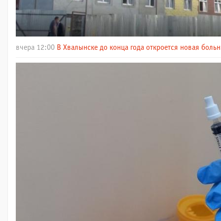
вчера 12:00
В Хвалынске до конца года откроется новая больн