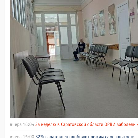
вчера 16:04
За неделю в Саратовской области ОРВИ заболели 
вчера 15:00
32% саратовцев одобряют режим самозанятости