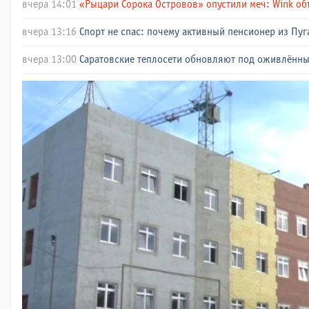
вчера 14:01
«Рыцари Сорока Островов» опустили меч: Wink об
вчера 13:16
Спорт не спас: почему активный пенсионер из Пуг
вчера 13:00
Саратовские теплосети обновляют под оживлённ