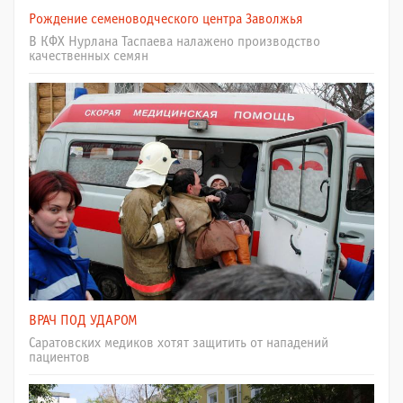
Рождение семеноводческого центра Заволжья
В КФХ Нурлана Таспаева налажено производство
качественных семян
ВРАЧ ПОД УДАРОМ
Саратовских медиков хотят защитить от нападений
пациентов