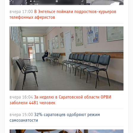
вчера 17:00
В Энгельсе поймали подростков-курьеров
телефонных аферистов
вчера 16:04
За неделю в Саратовской области ОРВИ
заболели 4481 человек
вчера 15:00
32% саратовцев одобряют режим
самозанятости