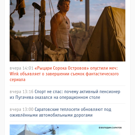
вчера 14:01
«Рыцари Сорока Островов» опустили меч:
Wink объявляет о завершении съемок фантастического
сериала
вчера 13:16
Спорт не спас: почему активный пенсионер
из Пугачева оказался на операционном столе
вчера 13:00
Саратовские теплосети обновляют под
оживлёнными автомобильными дорогами