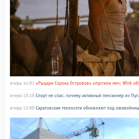
вчера 14:01
«Рыцари Сорока Островов» опустили меч: Wink об
вчера 13:16
Спорт не спас: почему активный пенсионер из Пуг
вчера 13:00
Саратовские теплосети обновляют под оживлённ