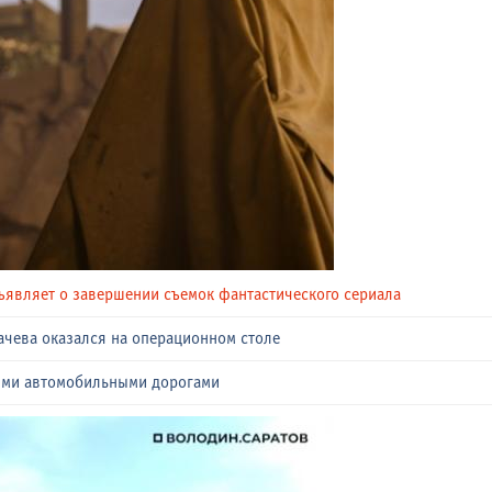
ъявляет о завершении съемок фантастического сериала
ачева оказался на операционном столе
ыми автомобильными дорогами