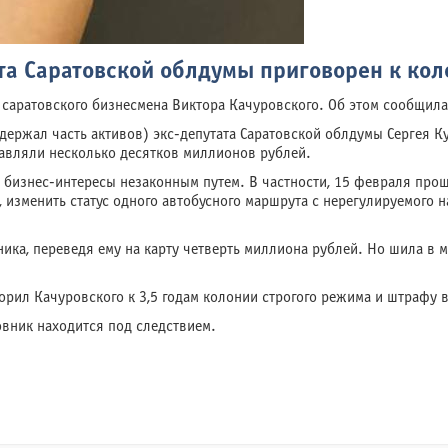
та Саратовской облдумы приговорен к ко
 саратовского бизнесмена Виктора Качуровского. Об этом сообщила
ержал часть активов) экс-депутата Саратовской облдумы Сергея Ку
авляли несколько десятков миллионов рублей.
 бизнес-интересы незаконным путем. В частности, 15 февраля прош
 изменить статус одного автобусного маршрута с нерегулируемого 
ика, переведя ему на карту четверть миллиона рублей. Но шила в м
рил Качуровского к 3,5 годам колонии строгого режима и штрафу в
овник находится под следствием.