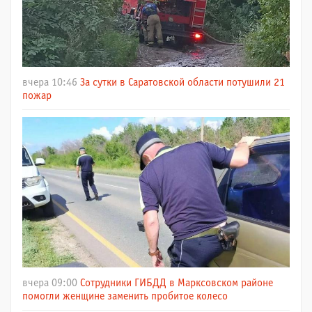
вчера 10:46
За сутки в Саратовской области потушили 21
пожар
вчера 09:00
Сотрудники ГИБДД в Марксовском районе
помогли женщине заменить пробитое колесо