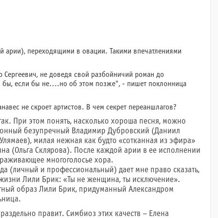
ой арии), переходящими в овации. Такими впечатлениями
др Сергеевич, не доведя свой разбойничий роман до
 бы, если бы не….но об этом позже", - пишет поклонница
анавес не скроет артистов. В чем секрет переаншлагов?
 так. При этом понять, насколько хороша песня, можно
Эталонный безупречный Владимир Дубровский (Даниил
лямаев), милая нежная как будто «сотканная из эфира»
а (Ольга Склярова). После каждой арии в ее исполнении
вораживающее многоголосье хора.
да (личный и профессиональный) дает мне право сказать,
 жизни Лили Брик: «Ты не женщина, ты исключение».
атный образ Лили Брик, придуманный Александром
ьница.
зраздельно правит. Симбиоз этих качеств – Елена