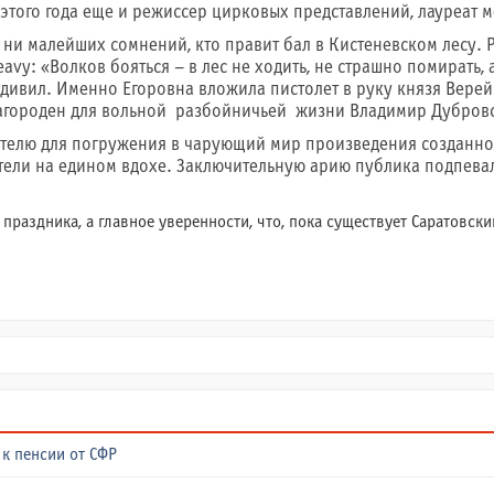
с этого года еще и режиссер цирковых представлений, лауреат
т ни малейших сомнений, кто правит бал в Кистеневском лесу
avy: «Волков бояться – в лес не ходить, не страшно помирать,
удивил. Именно Егоровна вложила пистолет в руку князя Верейс
агороден для вольной разбойничьей жизни Владимир Дубровск
ителю для погружения в чарующий мир произведения созданн
тели на едином вдохе. Заключительную арию публика подпевала
раздника, а главное уверенности, что, пока существует Саратовский
к пенсии от СФР