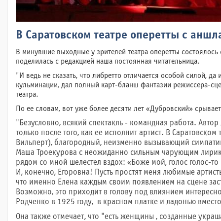
В Саратовском театре оперетты с анш
В минувшие выходные у зрителей театра оперетты состоялось 
поделилась с редакцией наша постоянная читательница.
"И ведь не сказать, что либретто отличается особой силой, д
кульминации, дал полный карт-бланш фантазии режиссера-сцен
театра.
По ее словам, вот уже более десяти лет «Дубровский» срывает
"Безусловно, всякий спектакль - командная работа. Автор
только после того, как ее исполнит артист. В Саратовск
Вильперт), благородный, неизменно вызывающий симпатию
Маша Троекурова с неожиданно сильным чарующим лирико
рядом со мной шелестел вздох: «Боже мой, голос голос-т
И, конечно, Егоровна! Пусть простят меня любимые артис
что именно Елена каждым своим появлением на сцене заст
Возможно, это приходит в голову под влиянием интересн
Родченко в 1925 году, в красном платке и ладонью вместо
Она также отмечает, что "есть женщины , созданные украш