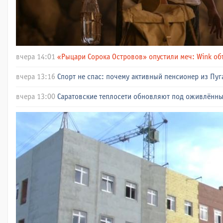
вчера 14:01
«Рыцари Сорока Островов» опустили меч: Wink об
вчера 13:16
Спорт не спас: почему активный пенсионер из Пуг
вчера 13:00
Саратовские теплосети обновляют под оживлённ