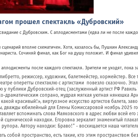
лагом прошел спектакль «Дубровский»
свидание с Дубровским. С аплодисментами (едва ли не после кажд
а и сценарий вполне схематичен. Хотя, казалось бы, Пушкин Алексан
ариста. Сочиняй финал, как Бог на душу положит. И финал удивил
 аплодисменты после каждого спектакля. Зрители не уходят, пока з
 либретто, режиссер, художник, балетмейстер, хормейстер. Все
ом театре оперетты спектаклю с артистами повезло сказочно. 
 у публики Дубровский-отец (заслуженный артист РФ Равиль У
-драматическим сопрано, мудрая мягкая уютная нянюшка Арин
о какой красивый!», виртуозное искусство артистов балета, за
ты, дважды юбилейный для Елены Комиссаровой ноябрь 2025 го
авляет вспоминать слова Маяковского в адрес любви всей его
ой сценической находки. Егоровна зеркалит знаменитый плак
 рупора. Автору находки: Браво!" - восхищается наша читател
ать собой пространство, есть такие, кто этим пространством бе