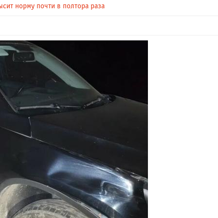
сит норму почти в полтора раза