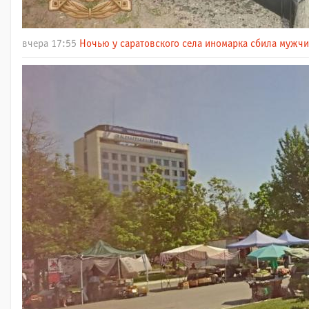
вчера 17:55
Ночью у саратовского села иномарка сбила мужч