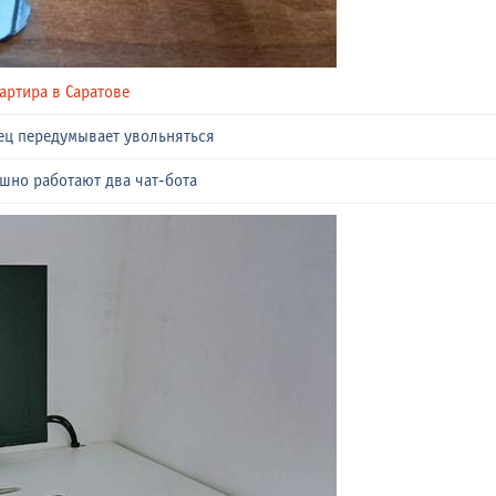
артира в Саратове
вец передумывает увольняться
шно работают два чат-бота