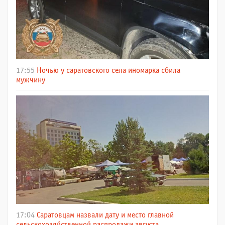
17:55
Ночью у саратовского села иномарка сбила
мужчину
17:04
Саратовцам назвали дату и место главной
сельскохозяйственной распродажи августа