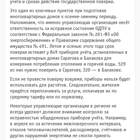
учета и сроках действия государственной поверки.
Это один из ключевых пунктов при подготовке
многоквартирных домов к осенне-зимнему периоду.
Напоминаем, что именно управляющая организация несёт
ответственность за исправное состояние ОДПУ в
соответствии с Федеральным законом № 261-ФЗ «Об
энергосбережении» и Правилами содержания общего
имущества № 491. Летом и осенью этого года срок
поверки истекает у 849 приборов учёта, установленных в
многоквартирных домах Саратова и Балакова для
измерения потребления отопления и горячей воды. 529
из них нужно поверить в Саратове, 320 — в Балакове.
Если не провести поверку вовремя, приборы нельзя будет
использовать для расчётов. Следовательно, жителям
придётся переплачивать за услуги, оплачивая их по
среднему тарифу или по нормативу.
Некоторые управляющие организации в регионе не
всегда уделяют должное внимание контролю за
исправностью общедомовых приборов учёта. Например,
в апреле из-за истечения межповерочного интервала,
отказов тепловычислителей, расходомеров, счётчиков и
других нарушений энергетики не смогли принять