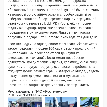
рисовал портреты в технике скетч. Для подростков
специалисты провайдера организовали настольную игру
«Безопасный интернет», в которой нужной было отвечать
на вопросы об онлайн-угрозах и способах защиты от
кибермошенников. В партнерстве с парком виртуальной
реальности Оверповер DEEP VR «Ростелеком» провел
фиджитал-турнир. Горожане соревновались за звание
победителя в ритм-симуляторе. Лидеры чемпионата
получили в подарок от «Ростелекома» гаджеты для дома.
Свои площадки на однодневном фестивале «Форте Фест»
также представили более 200 саратовских предприятий
— от локальных производителей до крупных
федеральных компаний. Гости могли приобрести
деликатесы, кондитерские изделия, керамику, украшения,
сувениры и другую продукцию, а также попробовать на
фудкорте кухню разных стран и авторские блюда, увидеть
выступления диджеев, вокалистов и музыкантов,
поучаствовать в конкурсах и квестах, посетить
презентации, открытые тренировки и мастер-классы.
Рекламодатель ПАО «Ростелеком»
ИНН 7707049388 реклама