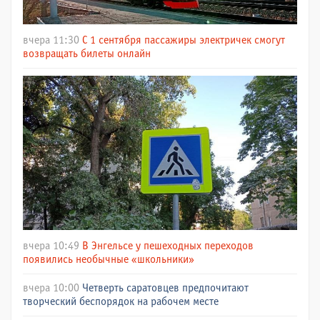
вчера 11:30
С 1 сентября пассажиры электричек смогут
возвращать билеты онлайн
вчера 10:49
В Энгельсе у пешеходных переходов
появились необычные «школьники»
вчера 10:00
Четверть саратовцев предпочитают
творческий беспорядок на рабочем месте