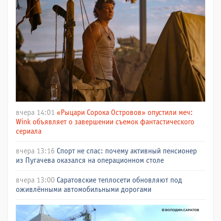
вчера 14:01
«Рыцари Сорока Островов» опустили меч:
Wink объявляет о завершении съемок фантастического
сериала
вчера 13:16
Спорт не спас: почему активный пенсионер
из Пугачева оказался на операционном столе
вчера 13:00
Саратовские теплосети обновляют под
оживлёнными автомобильными дорогами