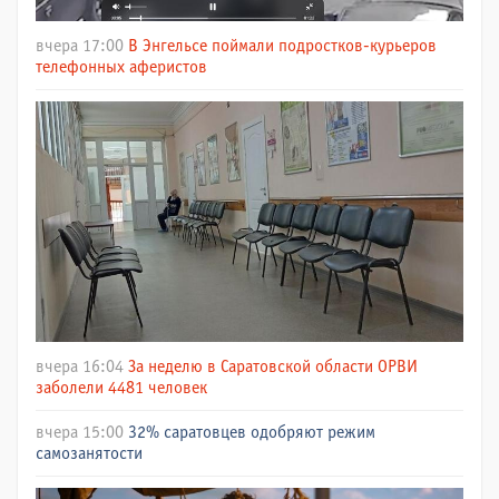
вчера 17:00
В Энгельсе поймали подростков-курьеров
телефонных аферистов
вчера 16:04
За неделю в Саратовской области ОРВИ
заболели 4481 человек
вчера 15:00
32% саратовцев одобряют режим
самозанятости