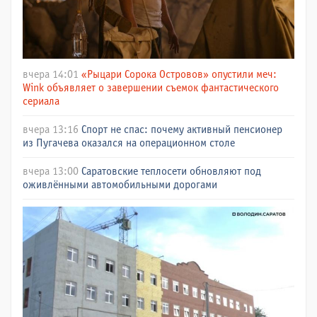
вчера 14:01
«Рыцари Сорока Островов» опустили меч:
Wink объявляет о завершении съемок фантастического
сериала
вчера 13:16
Спорт не спас: почему активный пенсионер
из Пугачева оказался на операционном столе
вчера 13:00
Саратовские теплосети обновляют под
оживлёнными автомобильными дорогами