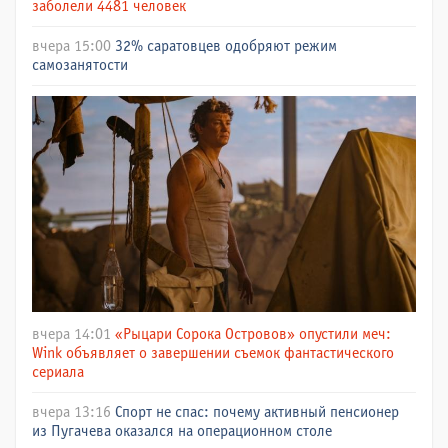
заболели 4481 человек
вчера 15:00
32% саратовцев одобряют режим
самозанятости
вчера 14:01
«Рыцари Сорока Островов» опустили меч:
Wink объявляет о завершении съемок фантастического
сериала
вчера 13:16
Спорт не спас: почему активный пенсионер
из Пугачева оказался на операционном столе