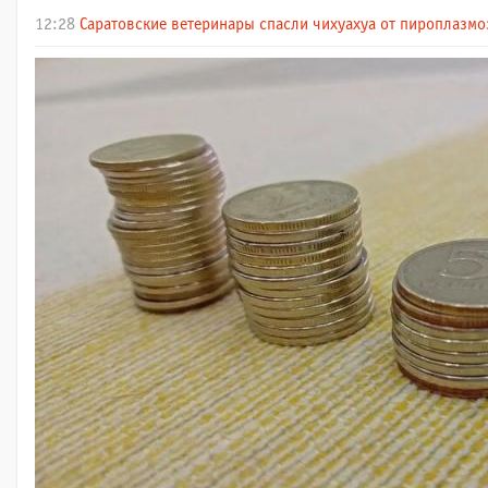
12:28
Саратовские ветеринары спасли чихуахуа от пироплазмо