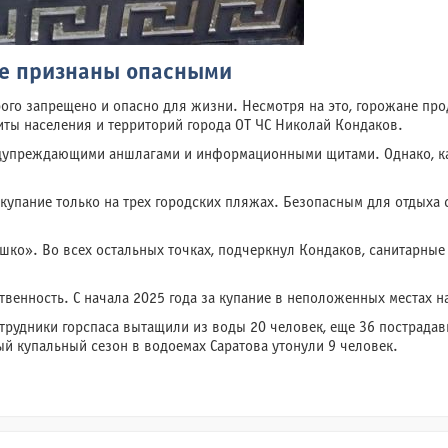
ове признаны опасными
трого запрещено и опасно для жизни. Несмотря на это, горожане пр
ты населения и территорий города ОТ ЧС Николай Кондаков.
дупреждающими аншлагами и информационными щитами. Однако, ка
пание только на трех городских пляжах. Безопасным для отдыха с
шко». Во всех остальных точках, подчеркнул Кондаков, санитарные
твенность. С начала 2025 года за купание в неположенных местах 
Сотрудники горспаса вытащили из воды 20 человек, еще 36 пострад
й купальный сезон в водоемах Саратова утонули 9 человек.