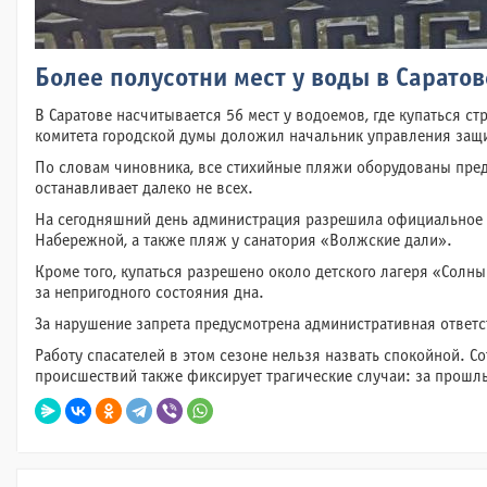
Более полусотни мест у воды в Сарат
В Саратове насчитывается 56 мест у водоемов, где купаться с
комитета городской думы доложил начальник управления защи
По словам чиновника, все стихийные пляжи оборудованы пре
останавливает далеко не всех.
На сегодняшний день администрация разрешила официальное ку
Набережной, а также пляж у санатория «Волжские дали».
Кроме того, купаться разрешено около детского лагеря «Солны
за непригодного состояния дна.
За нарушение запрета предусмотрена административная ответс
Работу спасателей в этом сезоне нельзя назвать спокойной. 
происшествий также фиксирует трагические случаи: за прошлы