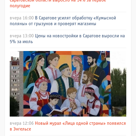
Саратовской области выросло на 14% за первое
полугодие
вчера 16:00
В Саратове усилят обработку «Кумысной
поляны» от грызунов и проверят магазины
вчера 13:00
Цены на новостройки в Саратове выросли на
5% за июль
вчера 12:06
Новый мурал «Лица одной страны» появился
в Энгельсе