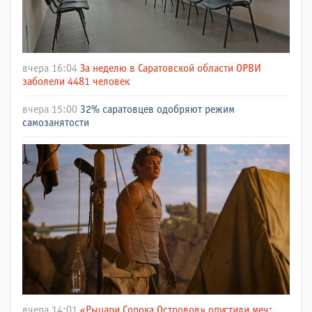
вчера 16:04
За неделю в Саратовской области ОРВИ
заболели 4481 человек
вчера 15:00
32% саратовцев одобряют режим
самозанятости
вчера 14:01
«Рыцари Сорока Островов» опустили меч: