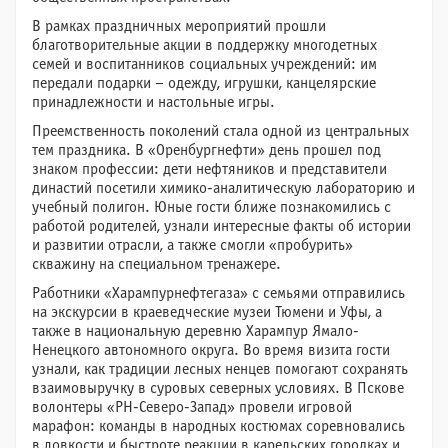
В рамках праздничных мероприятий прошли
благотворительные акции в поддержку многодетных
семей и воспитанников социальных учреждений: им
передали подарки – одежду, игрушки, канцелярские
принадлежности и настольные игры.
Преемственность поколений стала одной из центральных
тем праздника. В «Оренбургнефти» день прошел под
знаком профессии: дети нефтяников и представители
династий посетили химико-аналитическую лабораторию и
учебный полигон. Юные гости ближе познакомились с
работой родителей, узнали интересные факты об истории
и развитии отрасли, а также смогли «пробурить»
скважину на специальном тренажере.
Работники «Харампурнефтегаза» с семьями отправились
на экскурсии в краеведческие музеи Тюмени и Уфы, а
также в национальную деревню Харампур Ямало-
Ненецкого автономного округа. Во время визита гости
узнали, как традиции лесных ненцев помогают сохранять
взаимовыручку в суровых северных условиях. В Пскове
волонтеры «РН-Северо-Запад» провели игровой
марафон: команды в народных костюмах соревновались
в ловкости и быстроте реакции в карельских городках и