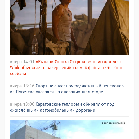
вчера 14:01
«Рыцари Сорока Островов» опустили меч:
Wink объявляет о завершении съемок фантастического
сериала
вчера 13:16
Спорт не спас: почему активный пенсионер
из Пугачева оказался на операционном столе
вчера 13:00
Саратовские теплосети обновляют под
оживлёнными автомобильными дорогами