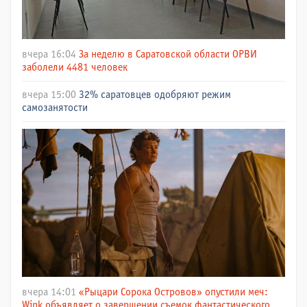
вчера 16:04
За неделю в Саратовской области ОРВИ
заболели 4481 человек
вчера 15:00
32% саратовцев одобряют режим
самозанятости
вчера 14:01
«Рыцари Сорока Островов» опустили меч:
Wink объявляет о завершении съемок фантастического